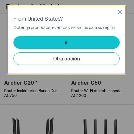
Routers Inalámbricos
Close
From United States?
Obtenga productos, eventos y servicios para su región.
Ir
Otra opción
Archer C20 *
Archer C50
Router Inalámbrico Banda Dual
Router Wi-Fi de doble banda
AC750
AC1200