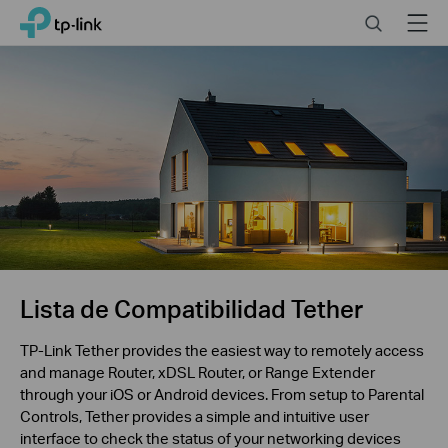
Click
Search
Menu
TP-Link, Reliably Smart
to
skip
the
navigation
bar
Lista de Compatibilidad Tether
TP-Link Tether provides the easiest way to remotely access
and manage Router, xDSL Router, or Range Extender
through your iOS or Android devices. From setup to Parental
Controls, Tether provides a simple and intuitive user
interface to check the status of your networking devices