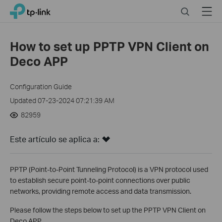
Click
Search
Menu
TP-Link, Reliably Smart
to
skip
the
How to set up PPTP VPN Client on
navigation
Deco APP
bar
Configuration Guide
Updated 07-23-2024 07:21:39 AM
82959
Este artículo se aplica a:
PPTP (Point-to-Point Tunneling Protocol) is a VPN protocol used
to establish secure point-to-point connections over public
networks, providing remote access and data transmission.
Please follow the steps below to set up the PPTP VPN Client on
Deco APP.