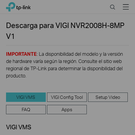
Click
Search
Menu
TP-Link, Reliably Smart
to
skip
the
Descarga para
VIGI NVR2008H-8MP
navigation
V1
bar
IMPORTANTE
: La disponibilidad del modelo y la versión
de hardware varía según la región. Consulte el sitio web
regional de TP-Link para determinar la disponibilidad del
producto.
VIGI VMS
VIGI Config Tool
Setup Video
FAQ
Apps
VIGI VMS