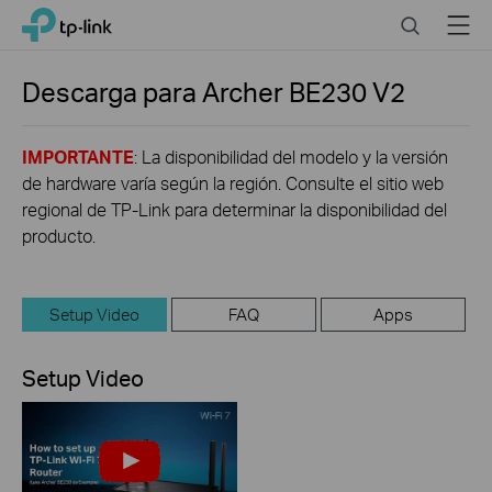
Click
Search
Menu
TP-Link, Reliably Smart
to
skip
the
Descarga para
Archer BE230
V2
navigation
bar
IMPORTANTE
: La disponibilidad del modelo y la versión
de hardware varía según la región. Consulte el sitio web
regional de TP-Link para determinar la disponibilidad del
producto.
Setup Video
FAQ
Apps
Setup Video