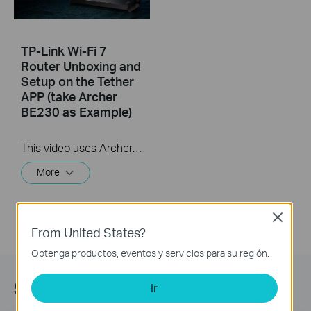
TP-Link Wi-Fi 7
Router Unboxing and
Setup on the Tether
APP (take Archer
BE230 as Example)
This video uses Archer BE230 as an example to show how to configure TP-Link Wi-Fi 7 Router with external antennas. The actual product may vary by model. For detailed information on ports, buttons, and LED indicators, please refer to the user manual for your specific model.
More
Close
From United States?
Obtenga productos, eventos y servicios para su región.
Subscription
Ir