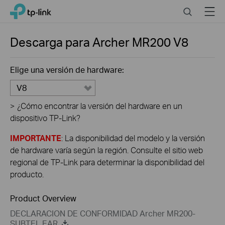
Click
Search
Menu
TP-Link, Reliably Smart
to
skip
the
Descarga para
Archer MR200
V8
navigation
bar
Elige una versión de hardware:
V8
>
¿Cómo encontrar la versión del hardware en un
dispositivo TP-Link?
IMPORTANTE
: La disponibilidad del modelo y la versión
de hardware varía según la región. Consulte el sitio web
regional de TP-Link para determinar la disponibilidad del
producto.
Product Overview
DECLARACION DE CONFORMIDAD Archer MR200-
SUBTEL EAR