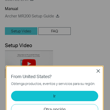
Manual
Archer MR200 Setup Guide
Setup Video
FAQ
Setup Video
Close
From United States?
Obtenga productos, eventos y servicios para su región.
How to Set up TP-
Link 4G WiFi Router
Ir
Otra opción