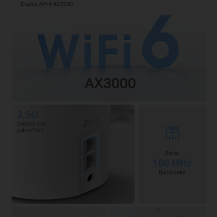
Duales WiFi 6 AX3000
2,5G
Zugang von
jedem Port
Bis zu
160 MHz
Bandbreite