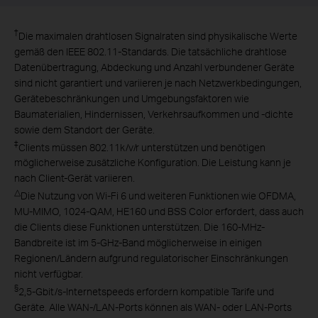
†
Die maximalen drahtlosen Signalraten sind physikalische Werte
gemäß den IEEE 802.11-Standards. Die tatsächliche drahtlose
Datenübertragung, Abdeckung und Anzahl verbundener Geräte
sind nicht garantiert und variieren je nach Netzwerkbedingungen,
Gerätebeschränkungen und Umgebungsfaktoren wie
Baumaterialien, Hindernissen, Verkehrsaufkommen und -dichte
sowie dem Standort der Geräte.
‡
Clients müssen 802.11k/v/r unterstützen und benötigen
möglicherweise zusätzliche Konfiguration. Die Leistung kann je
nach Client-Gerät variieren.
△
Die Nutzung von Wi-Fi 6 und weiteren Funktionen wie OFDMA,
MU-MIMO, 1024-QAM, HE160 und BSS Color erfordert, dass auch
die Clients diese Funktionen unterstützen. Die 160-MHz-
Bandbreite ist im 5-GHz-Band möglicherweise in einigen
Regionen/Ländern aufgrund regulatorischer Einschränkungen
nicht verfügbar.
§
2,5-Gbit/s-Internetspeeds erfordern kompatible Tarife und
Geräte. Alle WAN-/LAN-Ports können als WAN- oder LAN-Ports