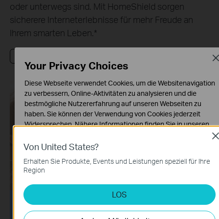
oder unterwegs sind. Mit HomeShield sorgen
sicherere Interneterlebnisse für mehr Freude an
Ihrem smarten Leben.
*
Video ansehen
Erfahren Sie mehr über HomeShield
Cl
Your Privacy Choices
Diese Webseite verwendet Cookies, um die Websitenavigation
zu verbessern, Online-Aktivitäten zu analysieren und die
bestmögliche Nutzererfahrung auf unseren Webseiten zu
haben. Sie können der Verwendung von Cookies jederzeit
Widersprechen. Nähere Informationen finden Sie in unseren
Datenschutzhinweisen
.
Cl
Von United States?
Notwendige Cookies
Erhalten Sie Produkte, Events und Leistungen speziell für Ihre
Diese Cookies sind zur Funktion der Website erforderlich und
Region
können in Ihren Systemen nicht deaktiviert werden.
Analyse- und Marketing-Cookies
LOS
Analyse-Cookies ermöglichen es uns, Ihre Aktivitäten auf
Kindersicherungen
unserer Website zu analysieren, um die Funktionsweise