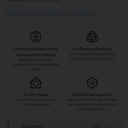
Erfahren Sie mehr über TP‑Link Mesh >>
Umfassende Abdeckung
Intelligentes Roaming
Unterbrechungsfreies Streaming
des gesamten Hauses
beim Wechsel zwischen Räumen
Beseitigen Sie schwache
Signalbereiche in Ihrem gesamten
Haus
Ein WiFi‑Name
Zentrales Management
Kein ständiges Wechseln der
Steuern Sie Ihr Heim‑WiFi, indem Sie
WiFi‑Netzwerknamen
den zentralen Knotenpunkt über die
Deco App verwalten