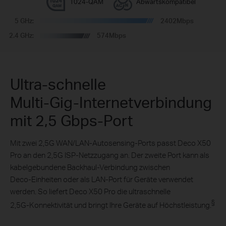
1024‑QAM
Abwärtskompatibel
4K‑Streaming
1080P‑Streaming
5 GHz:
2402Mbps
bis zu 6.500 ft² oder 600 m²
High‑Speed
Smart Home
Download
Geräte
2.4 GHz:
574Mbps
2
2
2
†
Hinweis: Die Abdeckung variiert von 6.500 ft
(3‑er-Pack), 4.500 ft
(2‑er-Pack) bis 2.500 ft
(1‑er-Pack).
Ultra‑schnelle
Multi‑Gig‑Internetverbindung
mit 2,5 Gbps‑Port
Mit zwei 2,5G WAN/LAN‑Autosensing‑Ports passt Deco X50
Pro an den 2,5G ISP‑Netzzugang an. Der zweite Port kann als
kabelgebundene Backhaul‑Verbindung zwischen
Deco‑Einheiten oder als LAN‑Port für Geräte verwendet
werden. So liefert Deco X50 Pro die ultraschnelle
§
2,5G‑Konnektivität und bringt Ihre Geräte auf Höchstleistung.