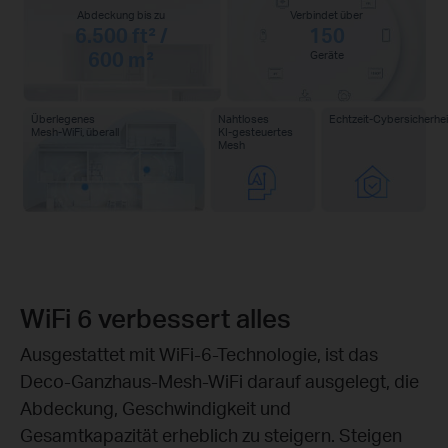
Abdeckung bis zu
Verbindet über
6.500 ft² /
150
600 m²
Geräte
Überlegenes
Nahtloses
Echtzeit‑Cybersicherhe
Mesh‑WiFi, überall
KI‑gesteuertes
Mesh
WiFi 6 verbessert alles
Ausgestattet mit WiFi‑6‑Technologie, ist das
Deco‑Ganzhaus‑Mesh‑WiFi darauf ausgelegt, die
Abdeckung, Geschwindigkeit und
Gesamtkapazität erheblich zu steigern. Steigen