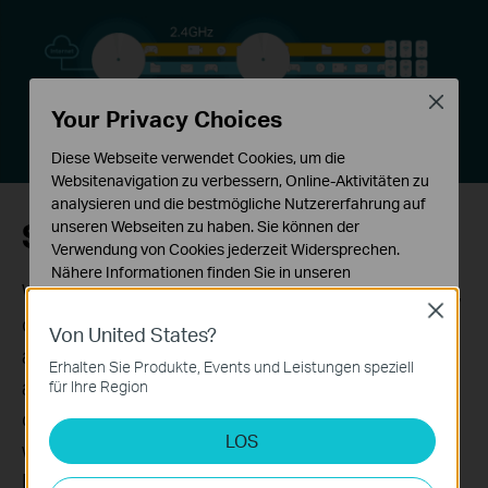
Close
Your Privacy Choices
Diese Webseite verwendet Cookies, um die
Websitenavigation zu verbessern, Online-Aktivitäten zu
analysieren und die bestmögliche Nutzererfahrung auf
Selbstreparatur
unseren Webseiten zu haben. Sie können der
Verwendung von Cookies jederzeit Widersprechen.
Nähere Informationen finden Sie in unseren
Wenn eine Deco-Einheit ein Problem feststellt,
Datenschutzhinweisen
.
Close
organisiert das System automatisch eine
Von United States?
Notwendige Cookies
andere Verbindungsmöglichkeit mittels der
Diese Cookies sind zur Funktion der Website
Erhalten Sie Produkte, Events und Leistungen speziell
erforderlich und können in Ihren Systemen nicht
anderen Deco Einheiten, damit Sie immer
für Ihre Region
deaktiviert werden.
online bleiben. Die fehlerhafte Deco Einheit
LOS
Analyse- und Marketing-Cookies
wird danach unverzüglich von den anderen
Analyse-Cookies ermöglichen es uns, Ihre Aktivitäten
Deco Einheiten repariert.
auf unserer Website zu analysieren, um die