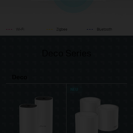
- - -
- - -
- - -
Wi-Fi
Zigbee
Bluetooth
Deco Series
Deco
NEU