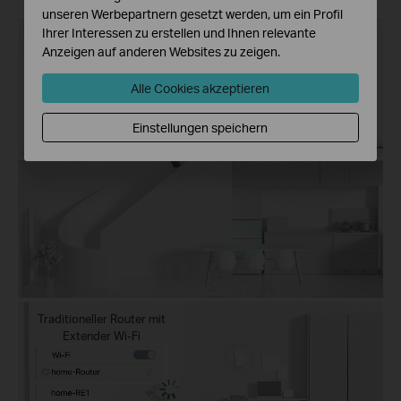
unseren Werbepartnern gesetzt werden, um ein Profil
Ihrer Interessen zu erstellen und Ihnen relevante
Deco X10
Anzeigen auf anderen Websites zu zeigen.
Mesh Wi-Fi System
Alle Cookies akzeptieren
Einstellungen speichern
Traditioneller Router mit
Extender Wi-Fi