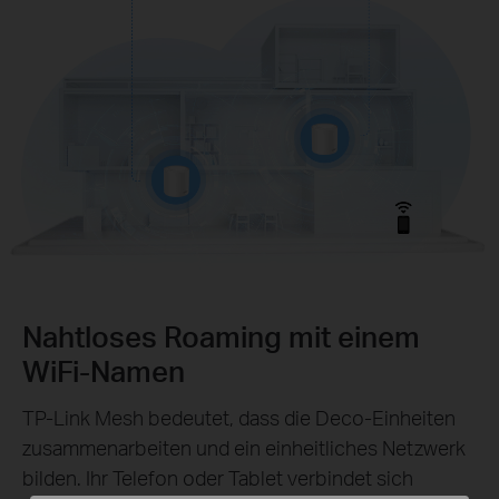
Nahtloses Roaming mit einem
WiFi-Namen
TP-Link Mesh bedeutet, dass die Deco-Einheiten
zusammenarbeiten und ein einheitliches Netzwerk
bilden. Ihr Telefon oder Tablet verbindet sich