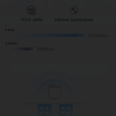
1024-QAM
Höhere Symbolrate
5 GHz:
1201Mbps
2.4 GHz:
300Mbps