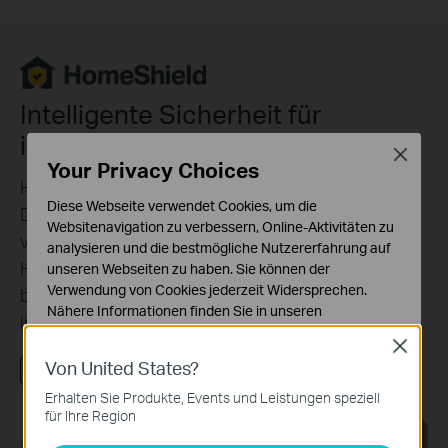
Intelligente Sicherheit für
intelligentes Wohnen
Close
Your Privacy Choices
HomeShield bietet eine Reihe von integrierten
Diese Webseite verwendet Cookies, um die
Diensten, die alle Ihre Geräte umfassend mit
Websitenavigation zu verbessern, Online-Aktivitäten zu
verschiedenen Funktionen schützen, wenn Sie zu
analysieren und die bestmögliche Nutzererfahrung auf
Hause oder unterwegs sind. Mit HomeShield
unseren Webseiten zu haben. Sie können der
Verwendung von Cookies jederzeit Widersprechen.
bringen sicherere Interneterlebnisse mehr Freude
Nähere Informationen finden Sie in unseren
in Ihr intelligentes Leben.
Datenschutzhinweisen
.
Close
Von United States?
Notwendige Cookies
Video ansehen
Lernen Sie mehr über HomeShield
Diese Cookies sind zur Funktion der Website
Erhalten Sie Produkte, Events und Leistungen speziell
erforderlich und können in Ihren Systemen nicht
für Ihre Region
deaktiviert werden.