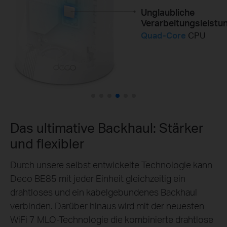
Unglaubliche
Überlegene
Verarbeitungsleistu
Reichweite für
bessere Leistung
Quad-Core
CPU
12×
High-Power
FEMs
Das ultimative Backhaul: Stärker
und flexibler
Durch unsere selbst entwickelte Technologie kann
Deco BE85 mit jeder Einheit gleichzeitig ein
drahtloses und ein kabelgebundenes Backhaul
verbinden. Darüber hinaus wird mit der neuesten
WiFi 7 MLO-Technologie die kombinierte drahtlose