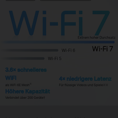
Extrem hoher Durchsatz
Wi-Fi 6
Wi-Fi 5
3.6× schnelleres
WiFi
4× niedrigere Latenz
※
als WiFi 6E Mesh
Für flüssige Videos und Spiele※※
Höhere Kapazität
Verbindet über 200 Geräte
†