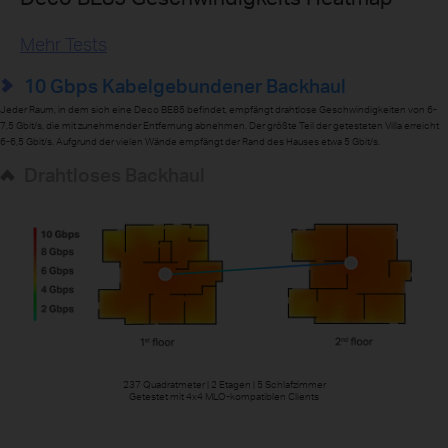
Mehr Tests
10 Gbps
Kabelgebundener Backhaul
Jeder Raum, in dem sich eine Deco BE85 befindet, empfängt drahtlose Geschwindigkeiten von 6-
7,5 Gbit/s, die mit zunehmender Entfernung abnehmen. Der größte Teil der getesteten Villa erreicht
6-6,5 Gbit/s. Aufgrund der vielen Wände empfängt der Rand des Hauses etwa 5 Gbit/s.
Drahtloses Backhaul
237 Quadratmeter | 2 Etagen | 5 Schlafzimmer
Getestet mit 4x4 MLO-kompatiblen Clients