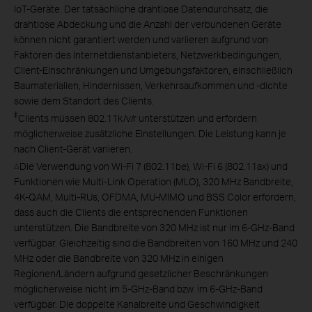
IoT-Geräte. Der tatsächliche drahtlose Datendurchsatz, die
drahtlose Abdeckung und die Anzahl der verbundenen Geräte
können nicht garantiert werden und variieren aufgrund von
Faktoren des Internetdienstanbieters, Netzwerkbedingungen,
Client-Einschränkungen und Umgebungsfaktoren, einschließlich
Baumaterialien, Hindernissen, Verkehrsaufkommen und -dichte
sowie dem Standort des Clients.
‡
Clients müssen 802.11k/v/r unterstützen und erfordern
möglicherweise zusätzliche Einstellungen. Die Leistung kann je
nach Client-Gerät variieren.
Die Verwendung von Wi-Fi 7 (802.11be), Wi-Fi 6 (802.11ax) und
△
Funktionen wie Multi-Link Operation (MLO), 320 MHz Bandbreite,
4K-QAM, Multi-RUs, OFDMA, MU-MIMO und BSS Color erfordern,
dass auch die Clients die entsprechenden Funktionen
unterstützen. Die Bandbreite von 320 MHz ist nur im 6-GHz-Band
verfügbar. Gleichzeitig sind die Bandbreiten von 160 MHz und 240
MHz oder die Bandbreite von 320 MHz in einigen
Regionen/Ländern aufgrund gesetzlicher Beschränkungen
möglicherweise nicht im 5-GHz-Band bzw. im 6-GHz-Band
verfügbar. Die doppelte Kanalbreite und Geschwindigkeit