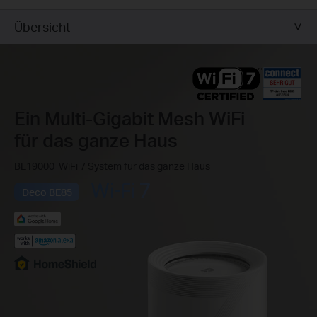
Übersicht
Ein Multi-Gigabit Mesh WiFi
für das ganze Haus
BE19000 WiFi 7 System für das ganze Haus
Deco BE85