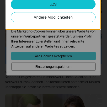
LOS
Analyse- und Marketing-Cookies
Analyse-Cookies ermöglichen es uns, Ihre Aktivitäten
auf unserer Website zu analysieren, um die
Andere Möglichkeiten
Funktionsweise unserer Website zu verbessern und
anzupassen.
Die Marketing-Cookies können über unsere Website von
unseren Werbepartnern gesetzt werden, um ein Profil
Ihrer Interessen zu erstellen und Ihnen relevante
Anzeigen auf anderen Websites zu zeigen.
Netzwerkschutz
Alle Cookies akzeptieren
Einstellungen speichern
Konfigurieren Sie einfach Ihr Gateway und sorgen Sie für
Sicherheit im gesamten Heimnetzwerk. HomeShield prüft Ihr
Netzwerk durch Scannen und Identifizieren potenzieller Risiken
und stoppt sie, bevor sie Ihrem Netzwerk schaden.