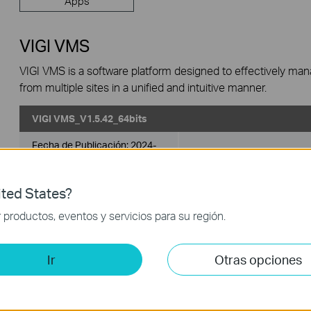
Apps
VIGI VMS
VIGI VMS is a software platform designed to effectively ma
from multiple sites in a unified and intuitive manner.
VIGI VMS_V1.5.42_64bits
Fecha de Publicación:
2024-
Idioma:
Multilingüe
06-20
Sistema Operativo: Windows 7/10/11/Server 2008 64bits
ted States?
productos, eventos y servicios para su región.
Updates the Open Source Software Statement.
VIGI VMS_V1.5.42_32bits
Ir
Otras opciones
Fecha de Publicación:
2024-
Idioma:
Multilingüe
06-20