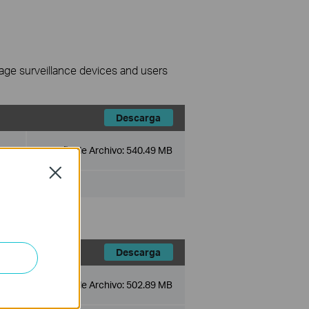
nage surveillance devices and users
Descarga
Tamaño de Archivo:
540.49 MB
Close
Descarga
Tamaño de Archivo:
502.89 MB