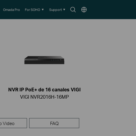
Search
Choose
Omada Pro
For SOHO
Support
icon
location
NVR IP PoE+ de 16 canales VIGI
VIGI NVR2016H-16MP
p Video
FAQ