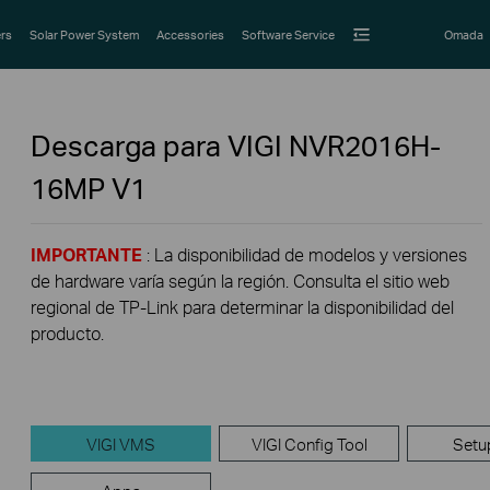
rs
Solar Power System
Accessories
Software Service
Omada
Descarga para
VIGI NVR2016H-
16MP
V1
IMPORTANTE
: La disponibilidad de modelos y versiones
de hardware varía según la región. Consulta el sitio web
regional de TP-Link para determinar la disponibilidad del
producto.
VIGI VMS
VIGI Config Tool
Setu