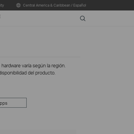
ty
Central America & Caribbean / Español
E
Search
 hardware varía según la región.
disponibilidad del producto.
pps