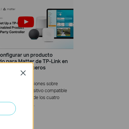
nfigurar un producto
ado para Matter de TP-Link en
rolador de terceros
Close
o le dará instrucciones sobre
igurar un dispositivo compatible
r utilizando uno de los cuatro
ores de terceros.