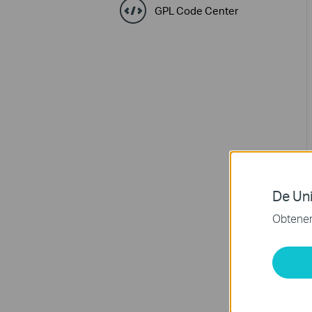
GPL Code Center
De Uni
Obtener 