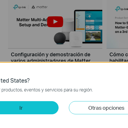
Configuración y demostración de
Cómo co
varios administradores de Matter
habilit
un cont
Matter le permite controlar dispositivos a
ted States?
Este vide
través de múltiples sistemas domésticos
productos, eventos y servicios para su región.
cómo conf
inteligentes al mismo tiempo a través de su
con Matte
función Multi-Admin. Este video le dará
controlad
instrucciones sobre cómo configurar un
Ir
Otras opciones
dispositivo habilitado para asuntos a través
Más
de la función de administración múltiple de
asuntos.