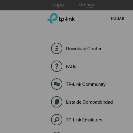
Click
to
TP-Link, Reliably Smart
skip
HOGAR
the
navigation
bar
Download Center
FAQs
TP-Link Community
Lista de Compatibilidad
TP-Link Emulators