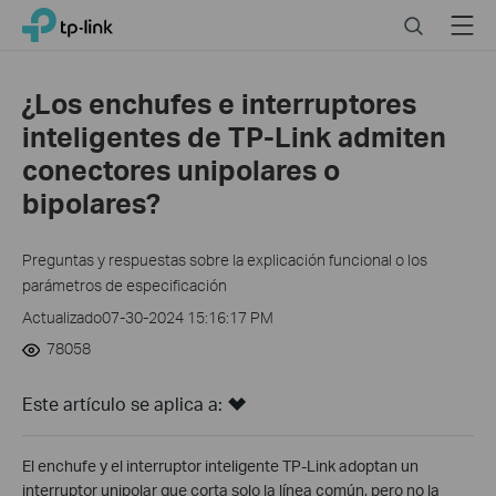
Click
Search
Menu
TP-Link, Reliably Smart
to
skip
the
¿Los enchufes e interruptores
navigation
inteligentes de TP-Link admiten
bar
conectores unipolares o
bipolares?
Preguntas y respuestas sobre la explicación funcional o los
parámetros de especificación
Actualizado07-30-2024 15:16:17 PM
78058
Este artículo se aplica a:
El enchufe y el interruptor inteligente TP-Link adoptan un
interruptor unipolar que corta solo la línea común, pero no la