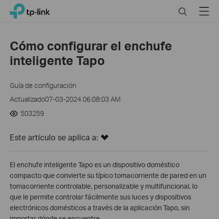
Click
Search
Menu
TP-Link, Reliably Smart
to
skip
the
Cómo configurar el enchufe
navigation
inteligente Tapo
bar
Guía de configuración
Actualizado07-03-2024 06:08:03 AM
503259
Este artículo se aplica a:
El enchufe inteligente Tapo es un dispositivo doméstico
compacto que convierte su típico tomacorriente de pared en un
tomacorriente controlable, personalizable y multifuncional, lo
que le permite controlar fácilmente sus luces y dispositivos
electrónicos domésticos a través de la aplicación Tapo, sin
importar dónde se encuentre.