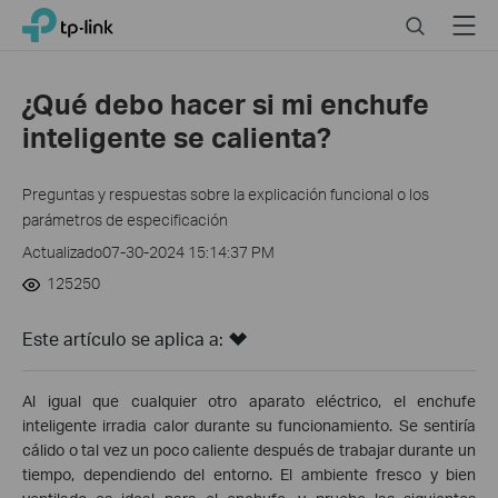
Click
Search
Menu
TP-Link, Reliably Smart
to
skip
the
¿Qué debo hacer si mi enchufe
navigation
inteligente se calienta?
bar
Preguntas y respuestas sobre la explicación funcional o los
parámetros de especificación
Actualizado07-30-2024 15:14:37 PM
125250
Este artículo se aplica a:
Al igual que cualquier otro aparato eléctrico, el enchufe
inteligente irradia calor durante su funcionamiento. Se sentiría
cálido o tal vez un poco caliente después de trabajar durante un
tiempo, dependiendo del entorno. El ambiente fresco y bien