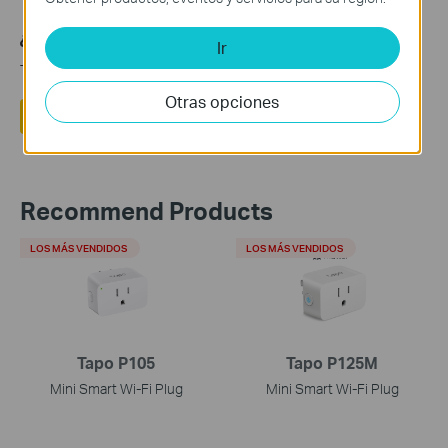
¿Es útil este artículo?
Ir
Tus comentarios nos ayudan a mejorar esta web.
Otras opciones
Sí
No
Recommend Products
LOS MÁS VENDIDOS
LOS MÁS VENDIDOS
Tapo P105
Tapo P125M
Mini Smart Wi-Fi Plug
Mini Smart Wi-Fi Plug