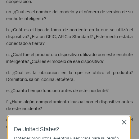
cooperación.
un. ¿Cuál es el nombre del modelo y el número de versión de su
enchufe inteligente?
b. ¿Cuál es el tipo de toma de corriente en la que se utilizó el
dispositivo? ¿Era un GFIC, AFIC o Standard? ¿Este medio estaba
conectado a tierra?
c. ¿Cuál fue el producto o dispositivo utilizado con este enchufe
inteligente? ¿Cuál es el modelo de ese dispositivo?
d. ¿Cuál es la ubicación en la que se utilizó el producto?
Dormitorio, salón, cocina, etcétera.
e. ¿Cuánto tiempo funcionó antes de este incidente?
f. ¿Hubo algún comportamiento inusual con el dispositivo antes
de este incidente?
g. Si es posible, proporcione imágenes del tomacorriente, el
Close
dispositivo TP-Link y el dispositivo que se conectó a él.
De United States?
Obtener productos, eventos y servicios para su región.