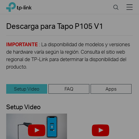
Click
Search
Menu
TP-Link, Reliably Smart
to
skip
the
Descarga para
Tapo P105
V1
navigation
bar
IMPORTANTE
: La disponibilidad de modelos y versiones
de hardware varía según la región. Consulta el sitio web
regional de TP-Link para determinar la disponibilidad del
producto.
Setup Video
FAQ
Apps
Setup Video