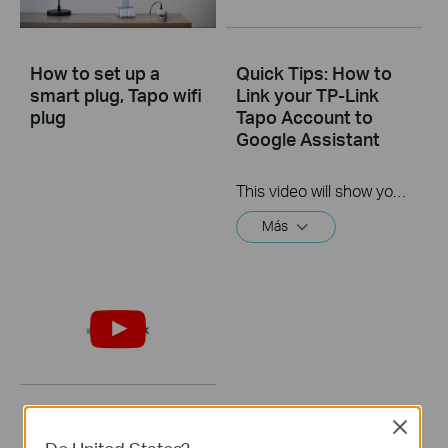
How to set up a
Quick Tips: How to
smart plug, Tapo wifi
Link your TP-Link
plug
Tapo Account to
Google Assistant
This video will show you how to link your TP-Link Tapo account to Google Assistant
Más
Quick Tips: How to
Close