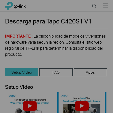
Click
Search
Menu
TP-Link, Reliably Smart
to
skip
the
Descarga para
Tapo C420S1
V1
navigation
bar
IMPORTANTE
: La disponibilidad de modelos y versiones
de hardware varía según la región. Consulta el sitio web
regional de TP-Link para determinar la disponibilidad del
producto.
Setup Video
FAQ
Apps
Setup Video