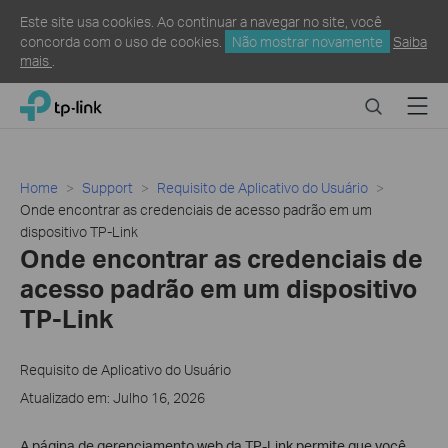
Este site usa cookies. Ao continuar a navegar no site, você
concorda com o uso de cookies.
Não mostrar novamente
Saiba
mais
.
Click
Search
Menu
TP-Link, Reliably Smart
to
skip
the
navigation
Home
Support
Requisito de Aplicativo do Usuário
bar
Onde encontrar as credenciais de acesso padrão em um
dispositivo TP-Link
Onde encontrar as credenciais de
acesso padrão em um dispositivo
TP-Link
Requisito de Aplicativo do Usuário
Atualizado em: Julho 16, 2026
A página de gerenciamento web da TP-Link permite que você