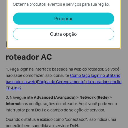
Obtenha produtos, eventos e serviços para sua região.
Procurar
Outra opção
Para configurar DoH em um
roteador AC
1. Faça login na interface baseada na web do roteador. Se você
não sabe como fazer isso, consulte
Como faço login no utilitário
baseado na web (Página de Gerenciamento) do roteador sem fio
TP-Link?
2. Navegue até
Advanced (Avançado) > Network (Rede) >
Internet
nas configurações do roteador. Aqui, você pode ver o
interruptor para DoH e o campo de seleção de servidor.
Quando o status é exibido como "conectado", isso indica uma
conexão bem-sucedida ao servidor DoH.