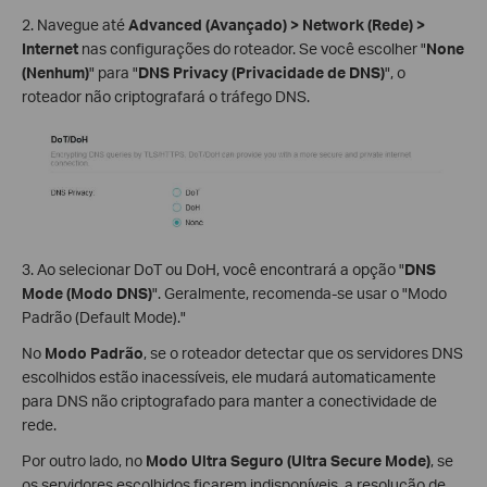
2. Navegue até
Advanced (Avançado) > Network (Rede) >
Internet
nas configurações do roteador. Se você escolher "
None
(Nenhum)
" para "
DNS Privacy (Privacidade de DNS)
", o
roteador não criptografará o tráfego DNS.
3. Ao selecionar DoT ou DoH, você encontrará a opção "
DNS
Mode (Modo DNS)
". Geralmente, recomenda-se usar o "Modo
Padrão (Default Mode)."
No
Modo Padrão
, se o roteador detectar que os servidores DNS
escolhidos estão inacessíveis, ele mudará automaticamente
para DNS não criptografado para manter a conectividade de
rede.
Por outro lado, no
Modo Ultra Seguro (Ultra Secure Mode)
, se
os servidores escolhidos ficarem indisponíveis, a resolução de