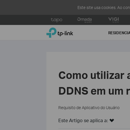
Este site usa cookies. Ao co
Click
to
TP-Link, Reliably Smart
skip
RESIDENCI
the
navigation
bar
Como utilizar 
DDNS em um r
Requisito de Aplicativo do Usuário
Este Artigo se aplica a: