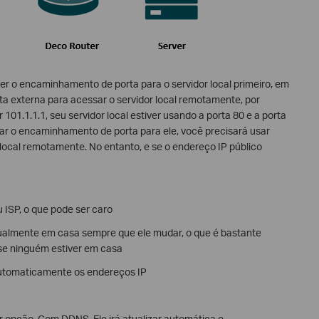
zer o encaminhamento de porta para o servidor local primeiro, em
rta externa para acessar o servidor local remotamente, por
 101.1.1.1, seu servidor local estiver usando a porta 80 e a porta
ar o encaminhamento de porta para ele, você precisará usar
 local remotamente. No entanto, e se o endereço IP público
 ISP, o que pode ser caro
nualmente em casa sempre que ele mudar, o que é bastante
 se ninguém estiver em casa
automaticamente os endereços IP
 opção. Com DDNS, Ele irá atualizar automática e