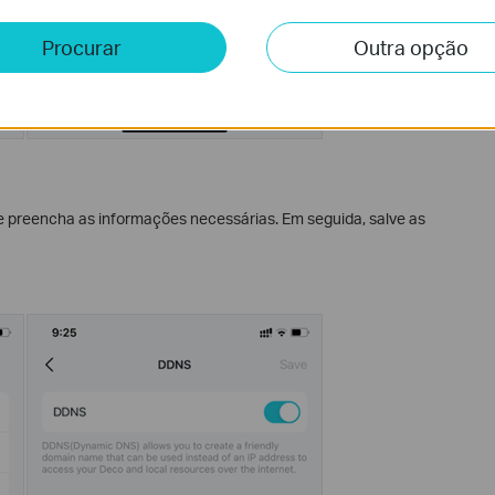
Procurar
Outra opção
 e preencha as informações necessárias. Em seguida, salve as