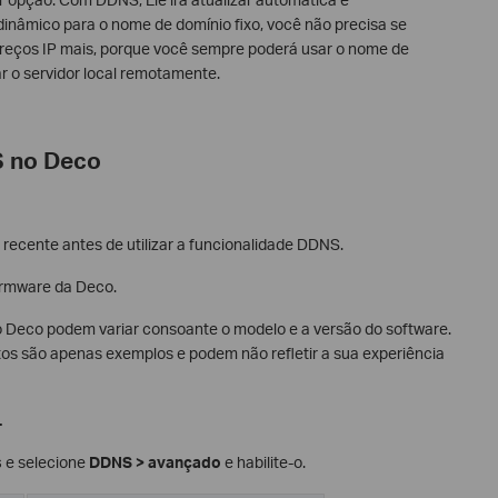
dinâmico para o nome de domínio fixo, você não precisa se
eços IP mais, porque você sempre poderá usar o nome de
ar o servidor local remotamente.
S no Deco
 recente antes de utilizar a funcionalidade DDNS.
firmware da Deco.
o Deco podem variar consoante o modelo e a versão do software.
tos são apenas exemplos e podem não refletir a sua experiência
.
s
e selecione
DDNS > avançado
e habilite-o.