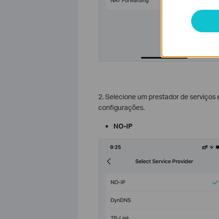
2. Selecione um prestador de serviços
configurações.
NO-IP