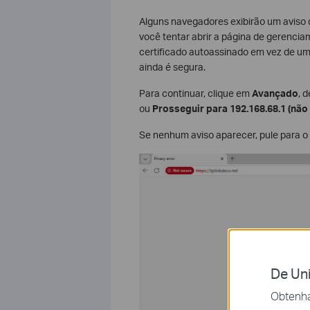
Alguns navegadores exibirão um aviso 
você tentar abrir a página de gerenci
certificado autoassinado em vez de um
ainda é segura.
Para continuar, clique em
Avançado
, 
ou
Prosseguir para 192.168.68.1 (não
Se nenhum aviso aparecer, pule para o
De Uni
Obtenha