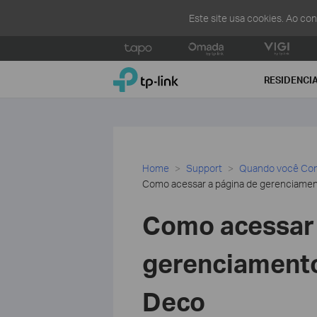
Este site usa cookies. Ao co
Click
to
TP-Link, Reliably Smart
skip
RESIDENCI
the
navigation
bar
Home
Support
Quando você Con
Como acessar a página de gerenciamen
Como acessar 
gerenciamento
Deco