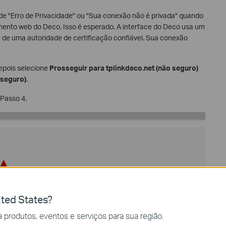
de "Erro de Privacidade" ou "Sua conexão não é privada" quando
amento web do Deco. Isso é esperado. A interface do Deco usa um
 de uma autoridade de certificação confiável. Sua conexão
depois selecione
Prosseguir para tplinkdeco.net (não seguro)
 seguro)
.
 Passo 4.
ted States?
 produtos, eventos e serviços para sua região.