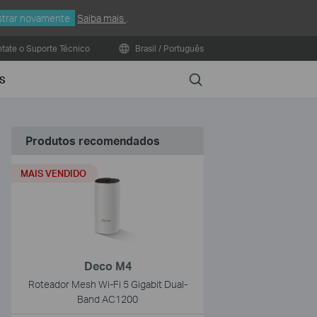
trar novamente
Saiba mais
.
tate o Suporte Técnico
Brasil / Português
Search
S
Produtos recomendados
MAIS VENDIDO
Deco M4
Roteador Mesh Wi-Fi 5 Gigabit Dual-
Band AC1200