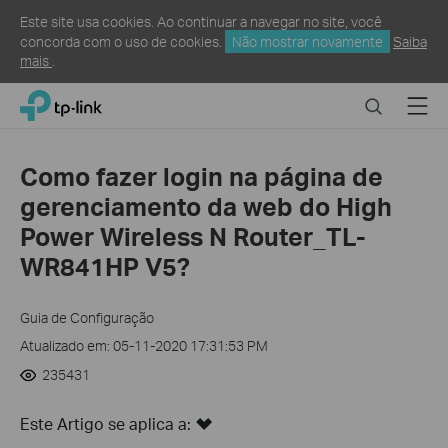
Este site usa cookies. Ao continuar a navegar no site, você
concorda com o uso de cookies.
Não mostrar novamente
Saiba
mais
.
Click
Search
Menu
TP-Link, Reliably Smart
to
skip
the
Como fazer login na página de
navigation
gerenciamento da web do High
bar
Power Wireless N Router_TL-
WR841HP V5?
Guia de Configuração
Atualizado em: 05-11-2020 17:31:53 PM
235431
Este Artigo se aplica a: