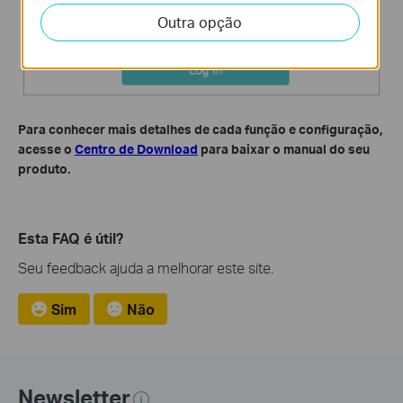
Outra opção
Para conhecer mais detalhes de cada função e configuração,
acesse o
Centro de Download
para baixar o manual do seu
produto.
Esta FAQ é útil?
Seu feedback ajuda a melhorar este site.
Sim
Não
Newsletter