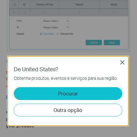
5. Click
Save
.
Close
De United States?
Note: This feature takes effect based on the router’s system
Obtenha produtos, eventos e serviços para sua região.
time. Please make sure you have configured the system time
correctly. You can refer to
Procurar
How to set up System Time on TL-MR3020 (new logo)?
Outra opção
Get to know more details of each function and configuration
please go to
Download Center
to download the manual of
your product.