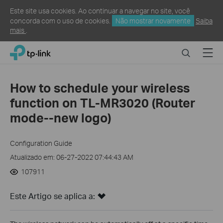
Este site usa cookies. Ao continuar a navegar no site, você
concorda com o uso de cookies.
Não mostrar novamente
Saiba
mais
.
Click
Search
Menu
TP-Link, Reliably Smart
to
skip
the
How to schedule your wireless
navigation
function on TL-MR3020 (Router
bar
mode--new logo)
Configuration Guide
Atualizado em: 06-27-2022 07:44:43 AM
107911
Este Artigo se aplica a: