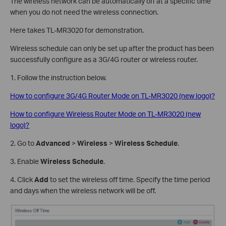
The wireless network can be automatically off at a specific time
when you do not need the wireless connection.
Here takes TL-MR3020 for demonstration.
Wireless schedule can only be set up after the product has been
successfully configure as a 3G/4G router or wireless router.
1. Follow the instruction below.
How to configure 3G/4G Router Mode on TL-MR3020 (new logo)?
How to configure Wireless Router Mode on TL-MR3020 (new
logo)?
2. Go to
Advanced
>
Wireless
>
Wireless Schedule
.
3. Enable
Wireless Schedule
.
4. Click
Add
to set the wireless off time. Specify the time period
and days when the wireless network will be off.