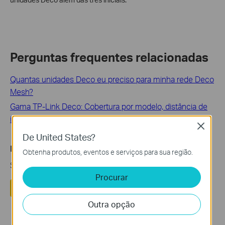
Perguntas frequentes relacionadas
Quantas unidades Deco eu preciso para minha rede Deco
Mesh?
Gama TP-Link Deco: Cobertura por modelo, distância de
instalação e dicas para melhorar o seu Wi-Fi
Close
De United States?
Esta FAQ é útil?
Obtenha produtos, eventos e serviços para sua região.
Seu feedback ajuda a melhorar este site.
Procurar
Sim
Não
Outra opção