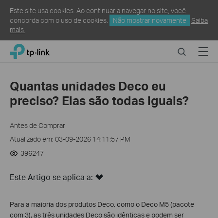
Este site usa cookies. Ao continuar a navegar no site, você
concorda com o uso de cookies.
Não mostrar novamente
Saiba
mais
.
Click
Search
Menu
TP-Link, Reliably Smart
to
skip
the
Quantas unidades Deco eu
navigation
preciso? Elas são todas iguais?
bar
Antes de Comprar
Atualizado em: 03-09-2026 14:11:57 PM
396247
Este Artigo se aplica a:
Para a maioria dos produtos Deco, como o Deco M5 (pacote
com 3), as três unidades Deco são idênticas e podem ser