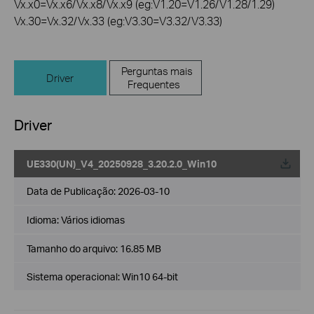
Vx.x0=Vx.x6/Vx.x8/Vx.x9 (eg:V1.20=V1.26/V1.28/1.29)
Vx.30=Vx.32/Vx.33 (eg:V3.30=V3.32/V3.33)
Perguntas mais
Driver
Frequentes
Driver
UE330(UN)_V4_20250928_3.20.2.0_Win10
Data de Publicação:
2026-03-10
Idioma:
Vários idiomas
Tamanho do arquivo:
16.85 MB
Sistema operacional: Win10 64-bit