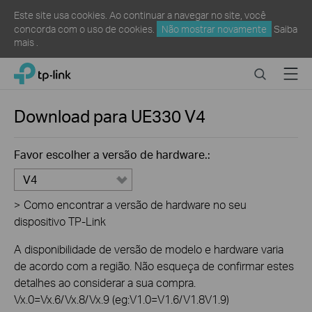
Este site usa cookies. Ao continuar a navegar no site, você
concorda com o uso de cookies.
Não mostrar novamente
Saiba
mais
.
Click
Search
Menu
TP-Link, Reliably Smart
to
skip
the
Download para
UE330
V4
navigation
bar
Favor escolher a versão de hardware.:
V4
>
Como encontrar a versão de hardware no seu
dispositivo TP-Link
A disponibilidade de versão de modelo e hardware varia
de acordo com a região. Não esqueça de confirmar estes
detalhes ao considerar a sua compra.
Vx.0=Vx.6/Vx.8/Vx.9 (eg:V1.0=V1.6/V1.8V1.9)