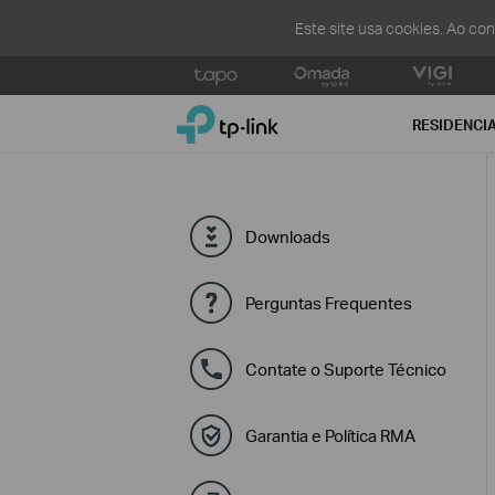
Este site usa cookies. Ao co
Click
to
TP-Link, Reliably Smart
skip
RESIDENCI
the
navigation
bar
Downloads
Perguntas Frequentes
Contate o Suporte Técnico
Garantia e Política RMA