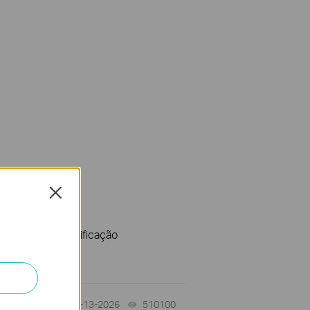
Close
metros de Especificação
07-13-2026
510100
views