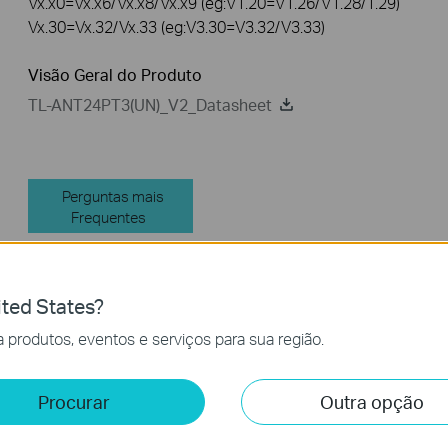
Vx.x0=Vx.x6/Vx.x8/Vx.x9 (eg:V1.20=V1.26/V1.28/1.29)
Vx.30=Vx.32/Vx.33 (eg:V3.30=V3.32/V3.33)
Visão Geral do Produto
TL-ANT24PT3(UN)_V2_Datasheet
Perguntas mais
Frequentes
ted States?
Filtro de Recursos:
Tudo
Perguntas e Respostas de Explicação Funcional ou Parâ
 produtos, eventos e serviços para sua região.
Perguntas Frequentes
Procurar
Outra opção
Como registrar um produto TP-Link usando seu ID TP-Link