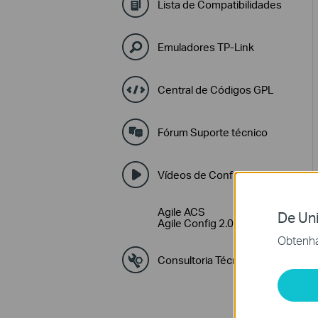
Lista de Compatibilidades
Emuladores TP-Link
Central de Códigos GPL
Fórum Suporte técnico
Vídeos de Configuração
Agile ACS
De Uni
Agile Config 2.0
Obtenha
Consultoria Técnica