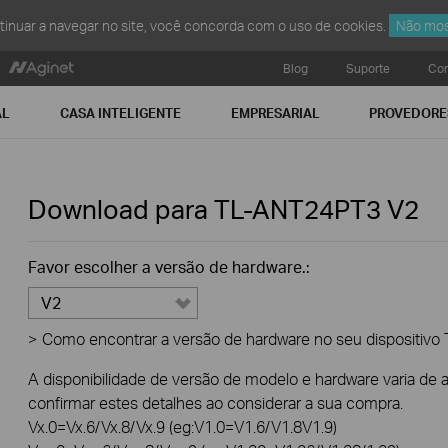
ntinuar a navegar no site, você concorda com o uso de cookies.
Não mos
Blog
Suporte
Con
AL
CASA INTELIGENTE
EMPRESARIAL
PROVEDORE
Download para
TL-ANT24PT3
V2
Favor escolher a versão de hardware.:
V2
>
Como encontrar a versão de hardware no seu dispositivo 
A disponibilidade de versão de modelo e hardware varia de
confirmar estes detalhes ao considerar a sua compra.
Vx.0=Vx.6/Vx.8/Vx.9 (eg:V1.0=V1.6/V1.8V1.9)