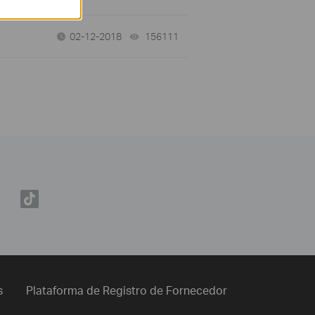
02-12-2018
156111
views
s
Plataforma de Registro de Fornecedor