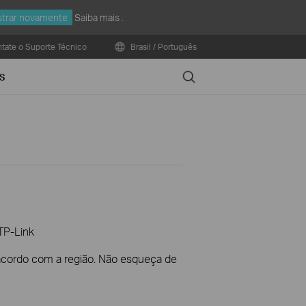
trar novamente
Saiba mais
.
tate o Suporte Técnico
Brasil / Português
Search
S
TP-Link
 acordo com a região. Não esqueça de