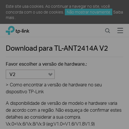
Este site usa cookies. Ao continuar a navegar no site, você
concorda com o uso de cookies.
Não mostrar novamente
Saiba
mais
.
Click
Search
Menu
TP-Link, Reliably Smart
to
skip
the
Download para
TL-ANT2414A
V2
navigation
bar
Favor escolher a versão de hardware.:
V2
>
Como encontrar a versão de hardware no seu
dispositivo TP-Link
A disponibilidade de versão de modelo e hardware varia
de acordo com a região. Não esqueça de confirmar estes
detalhes ao considerar a sua compra.
Vx.0=Vx.6/Vx.8/Vx.9 (eg:V1.0=V1.6/V1.8V1.9)