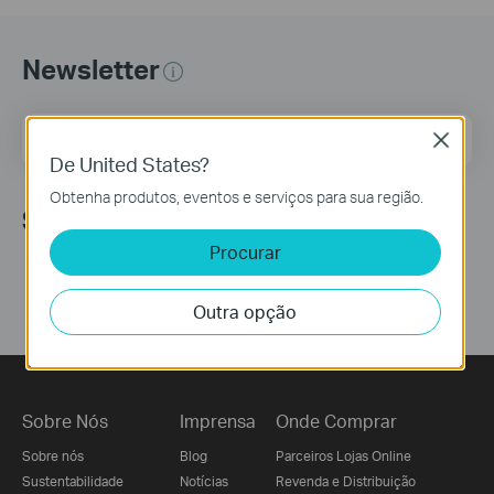
Newsletter
Endereço de correio eletrónico
Inscreva-se
Close
De United States?
Obtenha produtos, eventos e serviços para sua região.
Siga-nos
Procurar
Outra opção
Sobre Nós
Imprensa
Onde Comprar
Sobre nós
Blog
Parceiros Lojas Online
Sustentabilidade
Notícias
Revenda e Distribuição