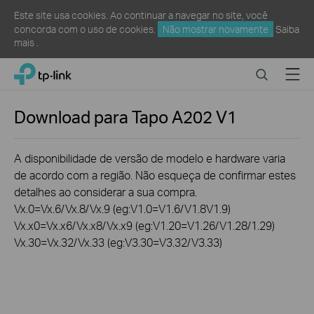
Este site usa cookies. Ao continuar a navegar no site, você
concorda com o uso de cookies.
Não mostrar novamente
Saiba
mais
.
Click
Search
Menu
TP-Link, Reliably Smart
to
skip
the
Download para
Tapo A202
V1
navigation
bar
A disponibilidade de versão de modelo e hardware varia
de acordo com a região. Não esqueça de confirmar estes
detalhes ao considerar a sua compra.
Vx.0=Vx.6/Vx.8/Vx.9 (eg:V1.0=V1.6/V1.8V1.9)
Vx.x0=Vx.x6/Vx.x8/Vx.x9 (eg:V1.20=V1.26/V1.28/1.29)
Vx.30=Vx.32/Vx.33 (eg:V3.30=V3.32/V3.33)