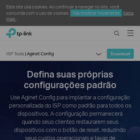
Este site usa cookies. Ao continuar a navegar no site, você
concorda com o uso de cookies.
Não mostrar novamente
Saiba
mais
.
Click
Search
Menu
TP-Link, Reliably Smart
to
skip
the
ISP Tools
| Aginet Config
Download
navigation
bar
Defina suas próprias
Overview
configurações padrão
Produtos Compatíveis
Use Aginet Config para implantar a configuração
personalizada do ISP como padrão para todos os
dispositivos. A configuração permanecerá
quando seus clientes restaurarem seus
dispositivos com o botão de reset, reduzindo
seus custos operacionais e taxas de