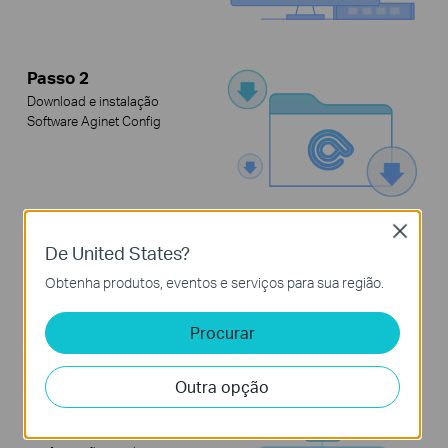
Passo 2
Download e instalação
Software Aginet Config
Close
Passo 3
De United States?
Gere arquivos de
Obtenha produtos, eventos e serviços para sua região.
configuração com
configurações personalizadas
do ISP
Procurar
Outra opção
Passo 4
Importe arquivos de