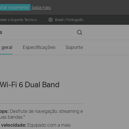
trar novamente
Saiba mais
.
tate o Suporte Técnico
Brasil / Português
Search
S
 geral
Especificações
Suporte
Wi-Fi 6 Dual Band
Gbps:
Desfrute de navegação, streaming e
uas bandas.
*
 velocidade:
Equipado com a mais