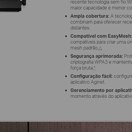
recente tecnologia sem fio Wi
maior capacidade e menor co
Ampla cobertura:
A tecnolo
combinam para oferecer recep
distantes.
Compatível com EasyMesh:
compatíveis para criar uma ú
mesh padrão.
△
Segurança aprimorada:
Prot
criptografia WPA3 e mantenha
força bruta.
*
Configuração fácil:
configur
aplicativo Aginet.
Gerenciamento por aplicati
momento através do aplicativ