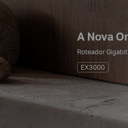
A Nova On
Roteador Gigabit
EX3000