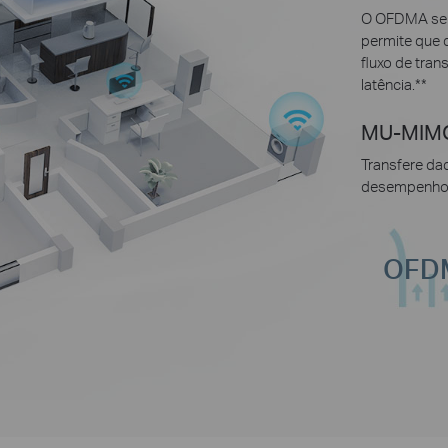
O OFDMA sepa
permite que 
fluxo de tran
latência.
**
MU-MIM
Transfere da
desempenho 2
OFD