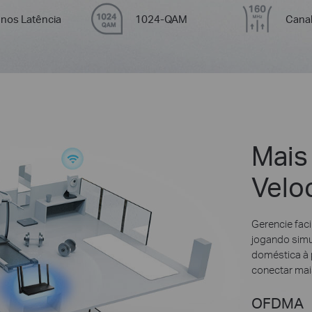
nos Latência
1024-QAM
Cana
Mais
Velo
Gerencie fac
jogando sim
doméstica à 
conectar mais
OFDMA