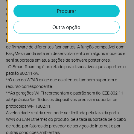
suportem os recursos correspondentes.
△
A largura de banda de 160 MHz na banda de 5 GHz pode não
Procurar
estar disponível em algumas regiões/países devido a restrições
regulatórias.
Outra opção
◇
Produtos compatíveis com EasyMesh da TP-Link podem se
conectar em rede com outros dispositivos que utilizam
EasyMesh. Falhas na conexão podem ocorrer devido a conflitos
de firmware de diferentes fabricantes. A função compatível com
EasyMesh ainda está em desenvolvimento em alguns modelos e
será suportada em atualizações de software posteriores.
□O Smart Roaming é projetado para dispositivos que suportam o
padrão 802.11k/v.
**
O uso do WPA3 exige que os clientes também suportem o
recurso correspondente.
***
As gerações Wi-Fi representam o padrão sem fio IEEE 802.11
a/b/g/n/ac/ax/be. Todos os dispositivos precisam suportar os
protocolos Wi-Fi 802.11.
A velocidade real da rede pode ser limitada pela taxa da porta
WAN ou LAN Ethernet do produto, pela taxa suportada pelo cabo
de rede, por fatores do provedor de serviços de internet e por
outras condições ambientais.