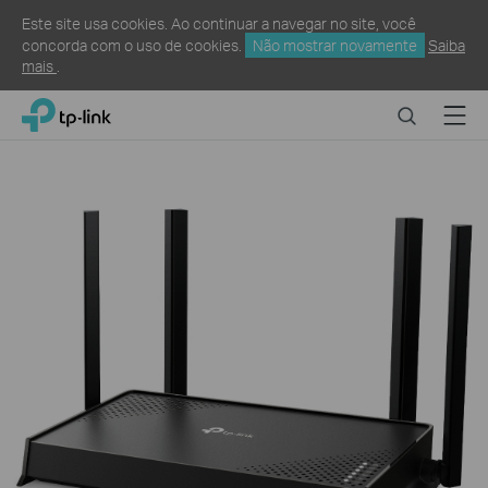
Este site usa cookies. Ao continuar a navegar no site, você
concorda com o uso de cookies.
Não mostrar novamente
Saiba
mais
.
Click
Search
Menu
TP-Link, Reliably Smart
to
skip
the
navigation
bar