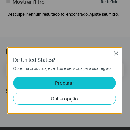
Mostrar filtro
Redefinir
Desculpe, nenhum resultado foi encontrado. Ajuste seu filtro.
Newsletter
Close
De United States?
Endereço de correio eletrónico
Obtenha produtos, eventos e serviços para sua região.
Inscreva-se
Procurar
Siga-nos
Outra opção