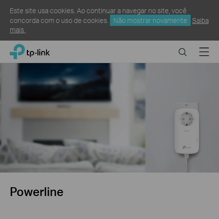
Este site usa cookies. Ao continuar a navegar no site, você
concorda com o uso de cookies.
Não mostrar novamente
Saiba
mais
.
Click
Search
Menu
TP-Link, Reliably Smart
to
skip
the
navigation
bar
Powerline