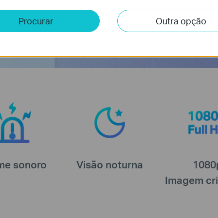
Procurar
Outra opção
me sonoro
Visão noturna
1080
Imagem cri