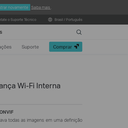
trar novamente
Saiba mais
.
tate o Suporte Técnico
Brasil / Português
Search
S
ações
Suporte
Comprar
nça Wi-Fi Interna
 ONVIF
ava todas as imagens em uma definição