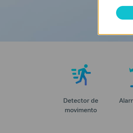
Detector de
Alar
movimento