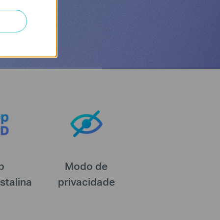
p
Modo de
stalina
privacidade