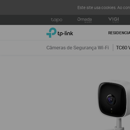
Este site usa cookies. Ao co
Click
to
TP-Link, Reliably Smart
skip
RESIDENCI
the
navigation
Câmeras de Segurança Wi-Fi
TC60 
bar