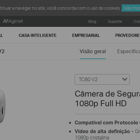
ntinuar a navegar no site, você concorda com o uso de cookies.
Não mos
Blog
Suporte
Con
AL
CASA INTELIGENTE
EMPRESARIAL
PROVEDORE
V2
Visão geral
Especific
TC60 V2
Câmera de Segura
1080p Full HD
Compatível com Protocolo
Vídeo de alta definição -
Gr
1080p cristalina