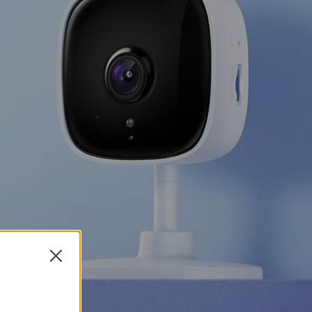
Close