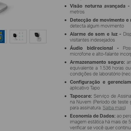
Visão noturna avançada 
metros
Detecção de movimento e n
detecta algum movimento
Alarme de som e luz -
Dis
visitantes indesejados
Áudio bidirecional -
Poss
microfone e alto-falante inco
Armazenamento seguro:
a
equivalente a 1.536 horas o
condições de laboratório (nec
Configuração e gerencia
aplicativo Tapo
Tapocare:
Serviço de Assina
na Nuvem (
Período de teste g
para assinatura.
Saiba mais
)
Economia de Dados:
ao perc
imagem estática há mais de 5 
verificar se você quer continu