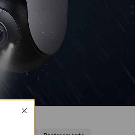
Close