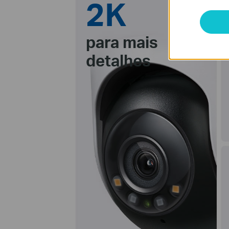
2K
para mais
detalhes