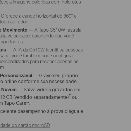
vela imagens coloridas com holofotes
Oferece alcance horizontal de 360° e
 tudo ao redor.
de Movimento
— A Tapo C510W rastreia
ta velocidade, garantindo que você
importantes.
tas
— A IA da C510W identifica pessoas
sário. Você também pode configurar
 personalizados para receber apenas os
am.
Personalizável
—
Grave seu próprio
 o brilho conforme sua necessidade.
m Nuvem
—
Salve vídeos gravados em
†
512 GB (vendido separadamente)
ou
em Tapo Care
.
**
xcelente desempenho à prova d'água e
lidade do cartão microSD