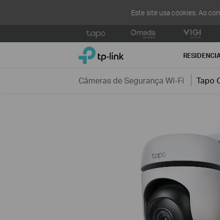
Este site usa cookies. Ao co
Click
to
TP-Link, Reliably Smart
skip
RESIDENCI
the
navigation
Câmeras de Segurança Wi-Fi
Tapo 
bar