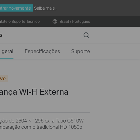
trar novamente
Saiba mais
.
tate o Suporte Técnico
Brasil / Português
Search
S
 geral
Especificações
Suporte
eve
nça Wi-Fi Externa
ção de 2304 × 1296 px, a Tapo C510W
mparação com o tradicional HD 1080p