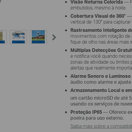
Visão Noturna Colorida
— Re
embutidos, mesmo à noite.
Cobertura Visual de 360°
— 
vertical de 130° para capturar
Rastreamento Inteligente 
movimentos com rotação de al
fique de olho nas áreas mais 
Múltiplas Detecções Gratui
e notifica você quando neces
zonas de atividade ou limites
alertas que realmente import
Alarme Sonoro e Luminoso 
áudio como alarme e ajuste
Armazenamento Local e e
um cartão microSD de até 
usando os serviços de nuv
Proteção IP65
—
Oferece e
poeira para uso externo.
Saiba mais sobre a compatibi