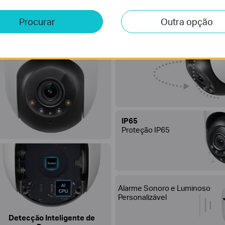
Visão Noturna
360°
Colorida
de Cobertura
Procurar
Outra opção
Visual
IP65
Proteção IP65
Alarme Sonoro e Luminoso
Personalizável
Detecção Inteligente de