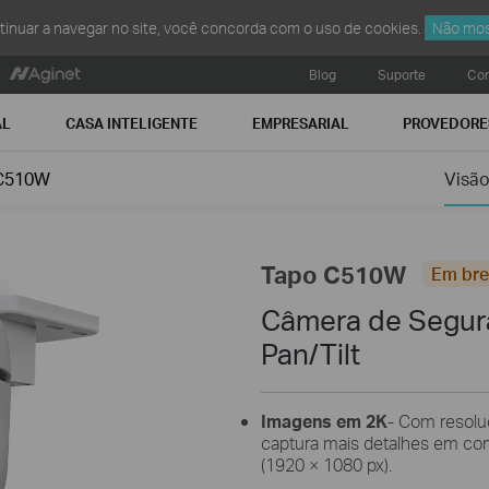
ntinuar a navegar no site, você concorda com o uso de cookies.
Não mos
Blog
Suporte
Con
AL
CASA INTELIGENTE
EMPRESARIAL
PROVEDORE
C510W
Visão
Tapo C510W
Em br
Câmera de Segura
Pan/Tilt
Imagens em 2K
- Com resolu
captura mais detalhes em co
(1920 × 1080 px).