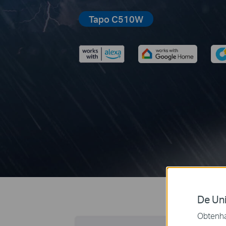
Tapo C510W
De Uni
Obtenha