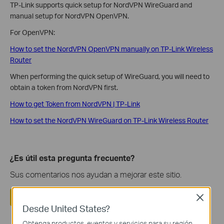
TP-Link supports quick setup for NordVPN WireGuard and
manual setup for NordVPN OpenVPN.
For OpenVPN:
How to set the NordVPN OpenVPN manually on TP-Link Wireless
Router
When performing the quick setup of WireGuard, you will need to
obtain a token from NordVPN first.
How to get Token from NordVPN | TP-Link
How to set the NordVPN WireGuard on TP-Link Wireless Router
¿Es útil esta pregunta frecuente?
Sus comentarios nos ayudan a mejorar este sitio.
Si
No
Close
Desde United States?
Obtenga productos, eventos y servicios para su región.