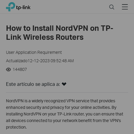
Click
Search
Menu
TP-Link, Reliably Smart
to
skip
the
How to Install NordVPN on TP-
navigation
Link Wireless Routers
bar
User Application Requirement
Actualizado12-12-2023 09:52:48 AM
144807
Este artículo se aplica a:
NordVPN is a widely recognized VPN service that provides
enhanced security and privacy for your online activities. By
installing NordVPN on your TP-Link router, you can ensure that
all devices connected to your network benefit from the VPN's
protection.