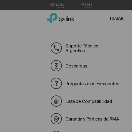
Click
to
TP-Link, Reliably Smart
skip
HOGAR
the
navigation
bar
Soporte Técnico -
Argentina
Descargas
Preguntas más Frecuentes
Lista de Compatibilidad
Garantía y Políticas de RMA