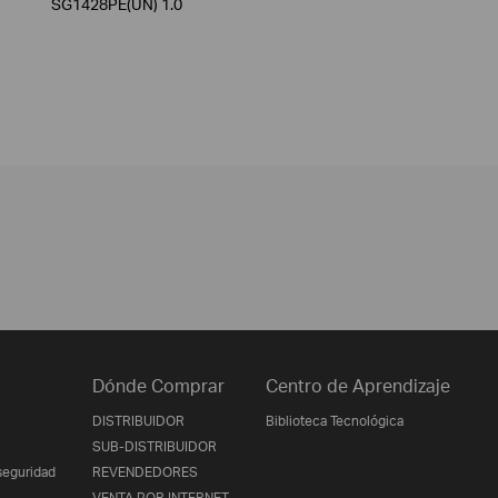
SG1428PE(UN) 1.0
Dónde Comprar
Centro de Aprendizaje
DISTRIBUIDOR
Biblioteca Tecnológica
SUB-DISTRIBUIDOR
seguridad
REVENDEDORES
VENTA POR INTERNET