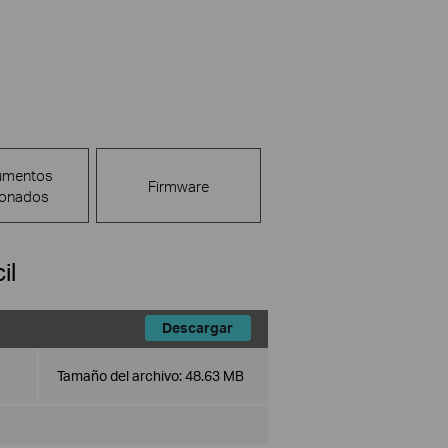
umentos
Firmware
ionados
il
Descargar
Tamaño del archivo:
48.63 MB