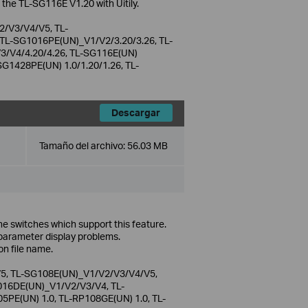
 the TL-SG116E V1.20 with Uitily.
/V3/V4/V5, TL-
L-SG1016PE(UN)_V1/V2/3.20/3.26, TL-
/V4/4.20/4.26, TL-SG116E(UN)
SG1428PE(UN) 1.0/1.20/1.26, TL-
Descargar
Tamaño del archivo:
56.03 MB
he switches which support this feature.
parameter display problems.
on file name.
5, TL-SG108E(UN)_V1/V2/V3/V4/V5,
16DE(UN)_V1/V2/V3/V4, TL-
PE(UN) 1.0, TL-RP108GE(UN) 1.0, TL-