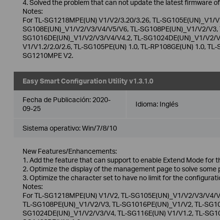
4. Solved the problem that can not update the latest firmware of
Notes:
For TL-SG1218MPE(UN) V1/V2/3.20/3.26, TL-SG105E(UN)_V1/V2
SG108E(UN)_V1/V2/V3/V4/V5/V6, TL-SG108PE(UN)_V1/V2/V3, T
SG1016DE(UN)_V1/V2/V3/V4/V4.2, TL-SG1024DE(UN)_V1/V2/V3
V1/V1.2/2.0/2.6, TL-SG105PE(UN) 1.0, TL-RP108GE(UN) 1.0, TL-
SG1210MPE V2.
Easy Smart Configuration Utility v1.3.1.0
Fecha de Publicación:
2020-
Idioma:
Inglés
09-25
Sistema operativo: Win/7/8/10
New Features/Enhancements:
1. Add the feature that can support to enable Extend Mode for t
2. Optimize the display of the management page to solve some 
3. Optimize the character set to have no limit for the configurati
Notes:
For TL-SG1218MPE(UN) V1/V2, TL-SG105E(UN)_V1/V2/V3/V4/V
TL-SG108PE(UN)_V1/V2/V3, TL-SG1016PE(UN)_V1/V2, TL-SG10
SG1024DE(UN)_V1/V2/V3/V4, TL-SG116E(UN) V1/V1.2, TL-SG105