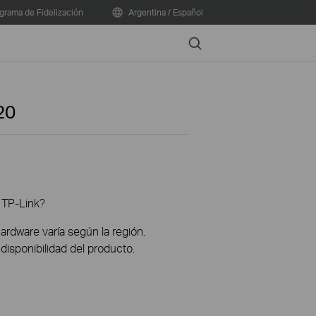
grama de Fidelización
Argentina / Español
Search
20
 TP-Link?
hardware varía según la región.
disponibilidad del producto.