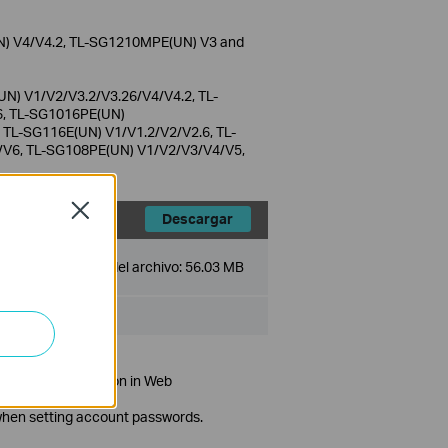
N) V4/V4.2, TL-SG1210MPE(UN) V3 and
N) V1/V2/V3.2/V3.26/V4/V4.2, TL-
6, TL-SG1016PE(UN)
TL-SG116E(UN) V1/V1.2/V2/V2.6, TL-
/V6, TL-SG108PE(UN) V1/V2/V3/V4/V5,
Close
Descargar
Tamaño del archivo:
56.03 MB
mpleted configuration in Web
s.
 when setting account passwords.