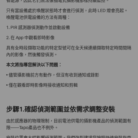
省能源，因此它們無法像插電式攝影機那樣持續監控。
只有當設備處於喚醒狀態時才會進行偵測，此時 LED 燈會亮起。
喚醒電池供電設備的方法有兩種：
1. PIR 感測器偵測動作並啟動設備
2. 在 App 中觀看即時影像
具有全時段擷取功能的特定型號可在全天候連續擷取特定時間間隔
內的影像，然後觸發偵測。
本文將指導您解決以下問題：
• 儘管攝影機前方有動作，但沒有收到通知或錄影
• 僅在觀看即時影像時接收通知和剪輯
步驟1.確認偵測範圍並依需求調整安裝
由於感應器的物理限制，目前電池供電的攝影機產品的偵測範圍有
限——Tapo產品也不例外。
安裝位置會大幅影響偵測範圍。我們強烈建議您按照快速安裝指南