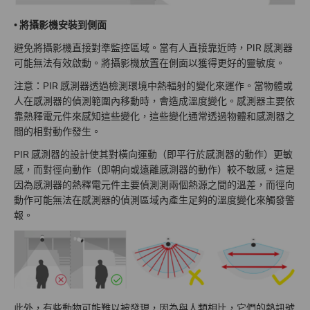
•
將攝影機安裝到側面
避免將攝影機直接對準監控區域。當有人直接靠近時，PIR 感測器
可能無法有效啟動。將攝影機放置在側面以獲得更好的靈敏度。
注意：PIR 感測器透過檢測環境中熱輻射的變化來運作。當物體或
人在感測器的偵測範圍內移動時，會造成溫度變化。感測器主要依
靠熱釋電元件來感知這些變化，這些變化通常透過物體和感測器之
間的相對動作發生。
PIR 感測器的設計使其對橫向運動（即平行於感測器的動作）更敏
感，而對徑向動作（即朝向或遠離感測器的動作）較不敏感。這是
因為感測器的熱釋電元件主要偵測測兩個熱源之間的溫差，而徑向
動作可能無法在感測器的偵測區域內產生足夠的溫度變化來觸發警
報。
此外，有些動物可能難以被發現，因為與人類相比，它們的熱訊號