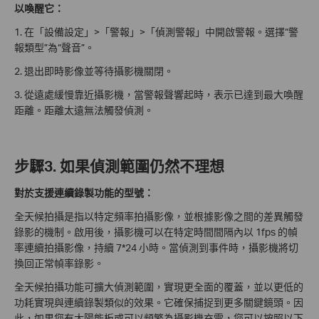
以喚醒它：
1. 在「設備設定」>「警報」>「偵測警報」中開啟警報。選擇“警
報類型”為“聲音”。
2. 退出即時影像並等待攝影機關閉。
3. 從遠處緩慢靠近攝影機，當警報聲響起時，表示已達到最大喚醒
距離。距離太遠無法觸發偵測。
步驟3. 如果偵測範圍仍然不理想
對於支援連續錄製功能的型號：
全天候拍攝是指以特定頻率拍攝影像，並根據影像之間的差異觸發
錄影的機制。啟用後，攝影機可以在特定時間間隔內以 1fps 的幀
率連續拍攝影像，持續 7*24 小時。當偵測到事件時，攝影機將切
換回正常幀率錄影。
全天候拍攝功能可擴大偵測範圍，實現更全面的覆蓋，並以更低的
功耗實現與連續錄製類似的效果。它確保捕捉到更多關鍵鏡頭。因
此，如果您有太陽能板或可以頻繁為攝影機充電，您可以按照以下