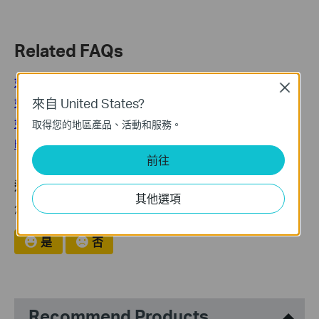
Related FAQs
如何設定Tapo智慧按鈕？
Close
如何配對Tapo門窗感應器?
來自 United States?
如何配對Tapo智慧動作感應器?
取得您的地區產品、活動和服務。
How Can I Put Tapo Smart Switch in Pairing Mode?
前往
這篇faq是否有用?
其他選項
您的反饋將幫助我們改善網站
是
否
Recommend Products