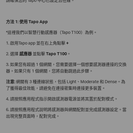
請確保您的 Tapo 中心已設定且在線。
方法 1: 使用 Tapo App
*這裡我們以智慧行動感應器（Tapo T100）為例。
1. 啟用Tapo app 並在右上角點擊
+
2. 選擇
感應器
並點擊
Tapo T100
。
3. 如果您有超過 1 個網關，您需要選擇一個想要感測器連接的交換
器。如果只有 1 個網關，您將自動跳過此步驟。
注意:
網關有 3 種連線狀態，包括 Light、Moderate 和 Dense。為
了獲得最佳效能，請避免在連接密集時連接更多裝置。
4. 請按照應用程式指示開啟感測器電源並將其置於配對模式。
6. 請按照應用程式說明將感測器與網關配對並完成感測器設定。當
出現完整頁面時，配對完成。