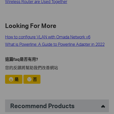
Wireless Router are Used Together
Looking For More
How to configure VLAN with Omada Network v6
What is Powerline: A Guide to Powerline Adapter in 2022
這篇faq是否有用?
您的反饋將幫助我們改善網站
是
否
Recommend Products