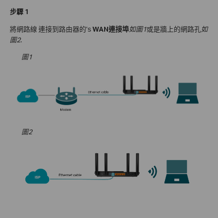
步驟 1
將
網路線
連接到
路由器的
’s
WAN連接埠
如圖1
或是牆上的網路孔
如
圖2
.
圖1
圖2