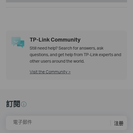
TP-Link Community
Still need help? Search for answers, ask
questions, and get help from TP-Link experts and
other users around the world.
Visit the Community >
訂閱
電子郵件
注册