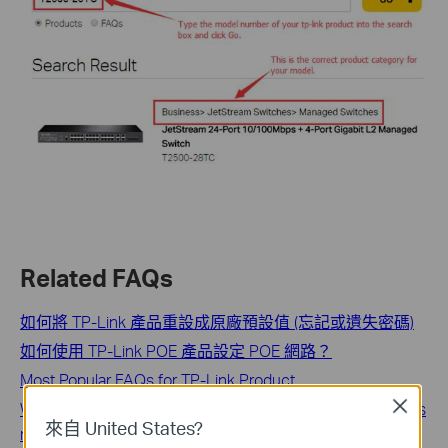
Related FAQs
如何將 TP-Link 產品重設成原廠預設值 (忘記或遺失密碼)
如何使用 TP-Link POE 產品設定 POE 網路？
Most Popular FAQs for TP-Link Product
Close
What can I do if my client can’t roam between my wireless
來自 United States?
router and TP-Link AP & Range Extender product?