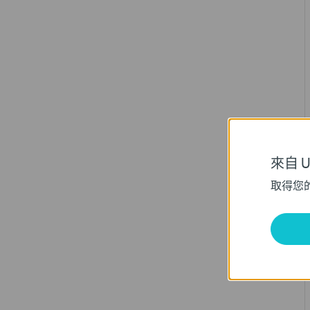
來自 Un
取得您