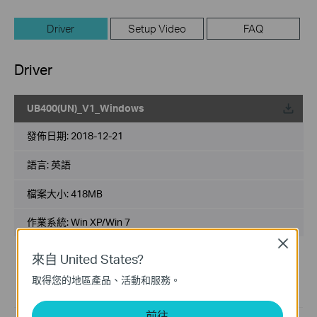
Driver
Setup Video
FAQ
Driver
UB400(UN)_V1_Windows
載
發佈日期:
2018-12-21
語言:
英語
檔案大小:
418MB
作業系統: Win XP/Win 7
Close
For Windows 7 and Windows XP
來自 United States?
Note:
取得您的地區產品、活動和服務。
1. For Windows 8/8.1/10/11, UB400 supports plug and play.
2. UB400 is only compatible with Windows OS.
前往