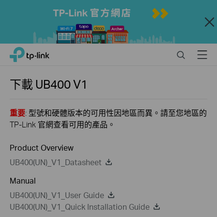
Close
Click
Search
Menu
TP-Link, Reliably Smart
to
skip
the
下載
UB400
V1
navigation
bar
重要
: 型號和硬體版本的可用性因地區而異。請至您地區的
TP-Link 官網查看可用的產品。
Product Overview
UB400(UN)_V1_Datasheet
Manual
UB400(UN)_V1_User Guide
UB400(UN)_V1_Quick Installation Guide