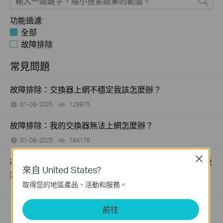
功能過濾:
全部
故障排除
常見問題
故障排除：交換器上網不穩定我該怎麼辦？
01-08-2025
129875
views
故障排除：我的交換器無法上網怎麼辦？
01-08-2025
184176
views
Close
故障排除：為什麼我的 PoE 受電裝置連接到 PoE 交換器後
來自 United States?
無法正常運作
取得您的地區產品、活動和服務。
09-23-2025
391218
views
前往