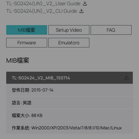
TL-SG2424(UN)_V2_User Guide
TL-SG2424(UN)_V2_CLI Guide
MIB檔案
Setup Video
FAQ
Firmware
Emulators
MIB檔案
TL-SG2424_V2_MIB_150714
載
發佈日期:
2015-07-14
語言:
英語
檔案大小:
88 KB
作業系統: Win2000/XP/2003/Vista/7/8/8.1/10/Mac/Linux