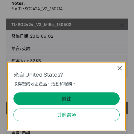
Notes:
For TL-SG2424_V2_150714
TL-SG2424_V2_MIBs_150602
載
發佈日期:
2015-06-02
語言:
英語
檔案大小:
82 KB
Close
作業系統: Win2000/XP/2003/Vista/7/8/Mac/Linux
來自 United States?
取得您的地區產品、活動和服務。
Notes:
For TL-SG2424_V2_150602
前往
TL-SG2424_V2_MIBs_140626
載
其他選項
發佈日期:
2014-06-26
語言:
英語