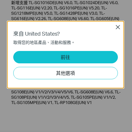
新增支援 TL-SG1016DE(UN) V6.0, TL-SG1024DE(UN) V6.0,
TL-SG116E(UN) V2.20, TL-SG1016PE(UN) V5.20, TL-
SG1218MPE(UN) V5.0, TL-SG1428PE(UN) V3.0, TL-
SG616E(UN) V2.26, TL-SG608E(UN) V6.60, TL-SG605E(UN)
V5.60, TL-SG105MPE(UN) V1.0
Close
來自 United States?
Notes:
取得您的地區產品、活動和服務。
For TL-SG1428PE(UN) V1/V1.2/V1.26/V2/V2.2/V3, TL-
SG1218MPE(UN) V1/V2/V3.2/V3.26/V4/V4.2/V5, TL-
前往
SG1210MPE V2/V3, TL-SG1024DE(UN)
V1/V2/V3/V4/V4.20/V4.26/V6, TL-SG1016PE(UN)
V1/V2/V3.20/V3.26/V4/V5/V5.2, TL-SG1016DE(UN)
其他選項
V1/V2/V3/V4/V4.2/V6, TL-SG116E(UN)
V1/V1.2/V2/V2.2/V2.6, TL-SG616E(UN) V2.26, TL-
SG105E(UN) V1/V2/V3/V4/V5, TL-SG605E(UN) V5.6, TL-
SG108E(UN) V1/V2/V3/V4/V5/V6, TL-SG608E(UN) V6.6, TL-
SG108PE(UN) V1/V2/V3/V4/V5, TL-SG105PE(UN) V1/V2,
TL-SG105MPE(UN) V1, TL-RP108GE(UN) V1