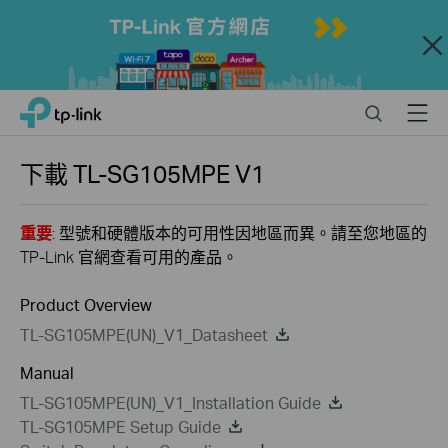
Close
Click
Search
Menu
TP-Link, Reliably Smart
to
skip
the
下載
TL-SG105MPE
V1
navigation
bar
重要
: 型號和硬體版本的可用性因地區而異。請至您地區的
TP-Link 官網查看可用的產品。
Product Overview
TL-SG105MPE(UN)_V1_Datasheet
Manual
TL-SG105MPE(UN)_V1_Installation Guide
TL-SG105MPE Setup Guide