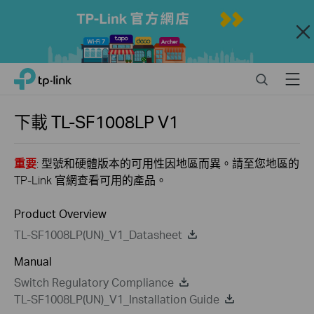
Close
Click
Search
Menu
TP-Link, Reliably Smart
to
skip
the
下載
TL-SF1008LP
V1
navigation
bar
重要
: 型號和硬體版本的可用性因地區而異。請至您地區的
TP-Link 官網查看可用的產品。
Product Overview
TL-SF1008LP(UN)_V1_Datasheet
Manual
Switch Regulatory Compliance
TL-SF1008LP(UN)_V1_Installation Guide