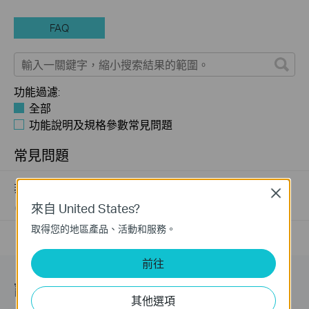
FAQ
功能過濾:
全部
功能說明及規格參數常見問題
常見問題
非管理型交換器的常見問題
Close
來自 United States?
06-12-2020
352233
views
取得您的地區產品、活動和服務。
前往
訂閱
其他選項