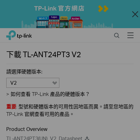
Close
Click
Search
Menu
TP-Link, Reliably Smart
to
skip
the
下載
TL-ANT24PT3
V2
navigation
bar
請選擇硬體版本:
V2
>
如何查看 TP-Link 產品的硬體版本？
重要
: 型號和硬體版本的可用性因地區而異。請至您地區的
TP-Link 官網查看可用的產品。
Product Overview
TL-ANT24PT3(UN)_V2_Datasheet