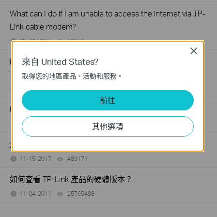
What can I do if I am unable to access the internet via TP-
Link cable modem?
08-22-2025
62156
views
Close
來自 United States?
How to log into the web-based management interface of
TP-Link cable modem
取得您的地區產品、活動和服務。
06-28-2022
124299
views
前往
How to connect the TP-link Cable Modem
06-28-2022
112268
views
其他選項
怎麼看TP-Link產品的序號?
11-15-2017
489171
views
如何查看 TP-Link 產品的硬體版本？
11-04-2011
25765498
views