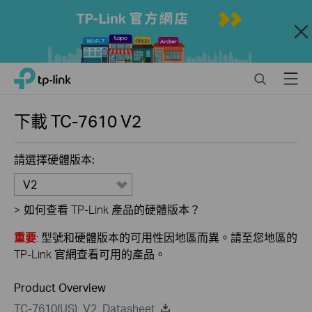
Close
Click
Search
Menu
TP-Link, Reliably Smart
to
skip
the
下載
TC-7610
V2
navigation
bar
請選擇硬體版本:
V2
>
如何查看 TP-Link 產品的硬體版本？
重要
: 型號和硬體版本的可用性因地區而異。請至您地區的
TP-Link 官網查看可用的產品。
Product Overview
TC-7610(US)_V2_Datasheet