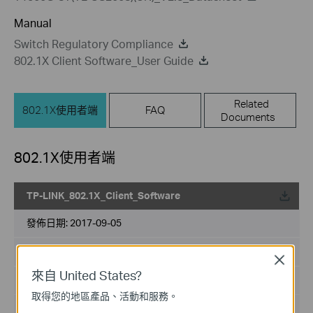
Manual
Switch Regulatory Compliance
802.1X Client Software_User Guide
Related
802.1X使用者端
FAQ
Documents
802.1X使用者端
TP-LINK_802.1X_Client_Software
載
發佈日期:
2017-09-05
語言:
英語
Close
來自 United States?
檔案大小:
5.5MB
取得您的地區產品、活動和服務。
作業系統: Win2000/XP/2003/Vista/7/8/8.1/10