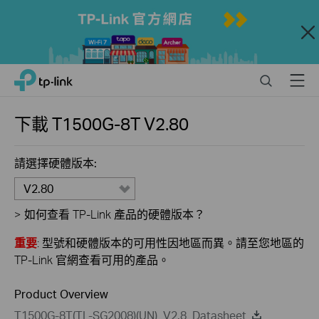
Close
Click
Search
Menu
TP-Link, Reliably Smart
to
skip
the
下載
T1500G-8T
V2.80
navigation
bar
請選擇硬體版本:
V2.80
>
如何查看 TP-Link 產品的硬體版本？
重要
: 型號和硬體版本的可用性因地區而異。請至您地區的
TP-Link 官網查看可用的產品。
Product Overview
T1500G-8T(TL-SG2008)(UN)_V2.8_Datasheet