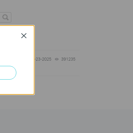
Close
無法
09-23-2025
391235
views