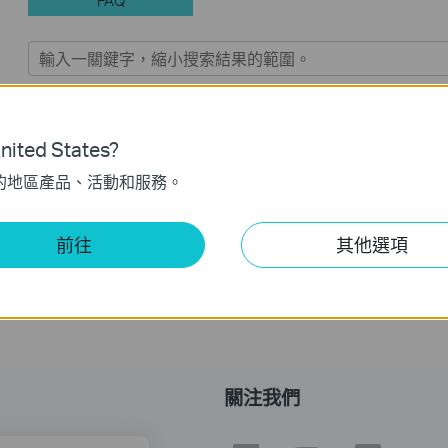
功能過濾:
全部
故障排除
常見問題
ited States?
的地區產品、活動和服務。
故障排除：為什麼我的 PoE 受電裝置連接到 PoE 交換器後
正常運作
前往
其他選項
關注我們