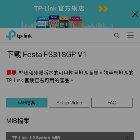
Close
Click
Search
Menu
TP-Link, Reliably Smart
to
skip
the
下載
Festa FS318GP
V1
navigation
bar
重要
: 型號和硬體版本的可用性因地區而異。請至您地區的
TP-Link 官網查看可用的產品。
MIB檔案
Setup Video
FAQ
MIB檔案
TP-Link_L2 Switch_MIB